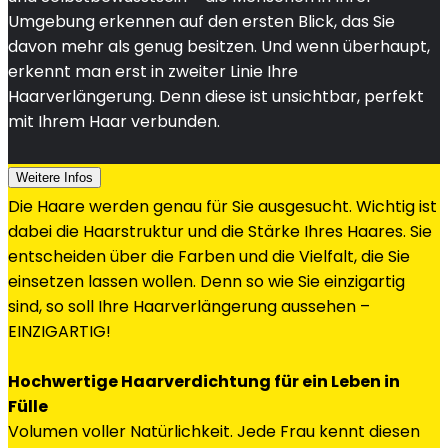
Umgebung erkennen auf den ersten Blick, das Sie
davon mehr als genug besitzen. Und wenn überhaupt,
erkennt man erst in zweiter Linie Ihre
Haarverlängerung. Denn diese ist unsichtbar, perfekt
mit Ihrem Haar verbunden.
Weitere Infos
Die Haare werden genau für Sie ausgesucht. Wichtig ist
dabei die Haarstruktur und die Stärke Ihres Haares. Sie
entscheiden über die Farben und die Vielfalt, die Sie
einsetzen lassen wollen. Denn so wie Sie einzigartig
sind, so soll Ihre Haarverlängerung aussehen –
EINZIGARTIG!
Hochwertige Haarverdichtung für ein Leben in
Fülle
Volumen voller Natürlichkeit. Jede Frau kennt diesen